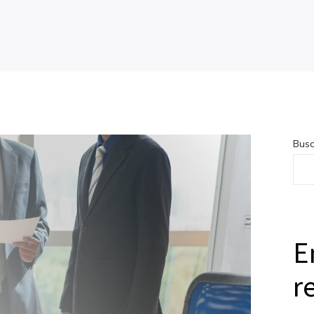
Busc
E
r