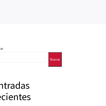
ar
Buscar
ntradas
ecientes