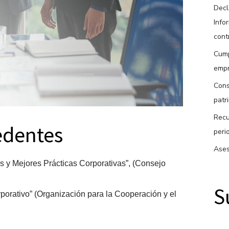
Decl
Info
cont
Cump
empr
Cons
patr
Recu
edentes
peri
Ases
s y Mejores Prácticas Corporativas”, (Consejo
S
porativo” (Organización para la Cooperación y el