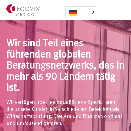
Wir sind Teil eines
führenden globalen
Beratungsnetzwerks, das in
mehr als 90 Ländern tätig
ist.
Wir verfügen über hochqualifizierte Spezialisten,
die unsere Kunden in verschiedenen Bereichen wie
Wirtschaftsprüfung, Steuern und Finanzen optimal
und umfassend beraten.